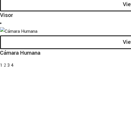
Vi
Visor
Vi
Cámara Humana
1
2
3
4