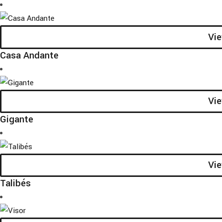
Vi
Casa Andante
Vi
Gigante
Vi
Talibés