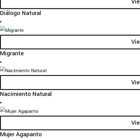
Vi
Diálogo Natural
Vi
Migrante
Vi
Nacimiento Natural
Vi
Mujer Agapanto