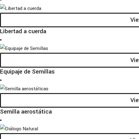
Vi
Libertad a cuerda
Vi
Equipaje de Semillas
Vi
Semilla aerostática